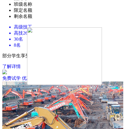
班级名称
限定名额
剩余名额
高级技工
高技2605班
30名
8名
部分学生享受国家财政生活补助每年2000元
了解详情
免费试学
优惠政策