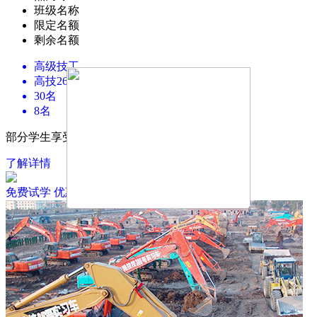
班级名称
限定名额
剩余名额
高级技工
高技2605班
30名
8名
部分学生享受国家财政生活补助每年2000元
了解详情
免费试学
优惠政策